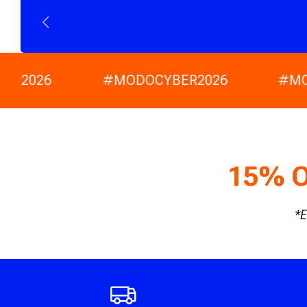
ER2026
#MODOCYBER2026
#MO
15% 
*E