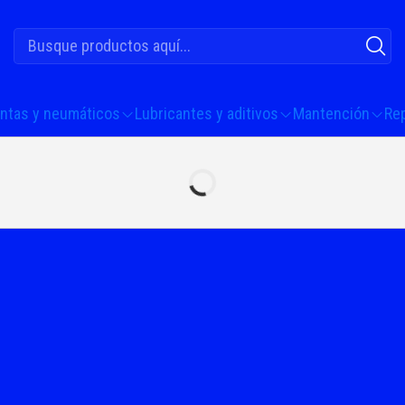
antas y neumáticos
Lubricantes y aditivos
Mantención
Re