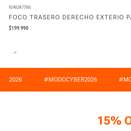
92402A7700
|
FOCO TRASERO DERECHO EXTERIO PA
$199.990
ER2026
#MODOCYBER2026
#MO
15% 